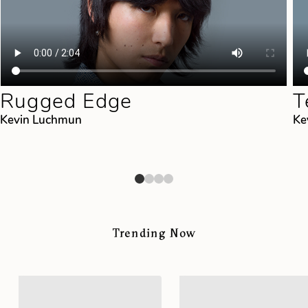
Rugged Edge
T
Kevin Luchmun
Ke
Trending Now